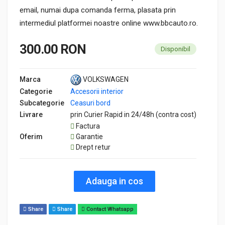
email, numai dupa comanda ferma, plasata prin
intermediul platformei noastre online www.bbcauto.ro.
300.00 RON
Disponibil
Marca
VOLKSWAGEN
Categorie
Accesorii interior
Subcategorie
Ceasuri bord
Livrare
prin Curier Rapid in 24/48h (contra cost)
Factura
Oferim
Garantie
Drept retur
Adauga in cos
Share
Share
Contact Whatsapp