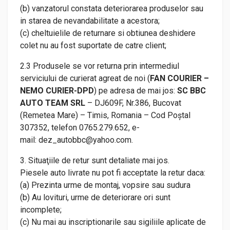
(b) vanzatorul constata deteriorarea produselor sau
in starea de nevandabilitate a acestora;
(c) cheltuielile de returnare si obtiunea deshidere
colet nu au fost suportate de catre client;
2.3 Produsele se vor returna prin intermediul
serviciului de curierat agreat de noi (
FAN COURIER –
NEMO CURIER-DPD
) pe adresa de mai jos:
SC BBC
AUTO TEAM SRL
– DJ609F, Nr.386, Bucovat
(Remetea Mare) – Timis, Romania – Cod Poştal
307352, telefon 0765.279.652, e-
mail: dez_autobbc@yahoo.com.
3. Situaţiile de retur sunt detaliate mai jos.
Piesele auto livrate nu pot fi acceptate la retur daca:
(a) Prezinta urme de montaj, vopsire sau sudura
(b) Au lovituri, urme de deteriorare ori sunt
incomplete;
(c) Nu mai au inscriptionarile sau sigiliile aplicate de