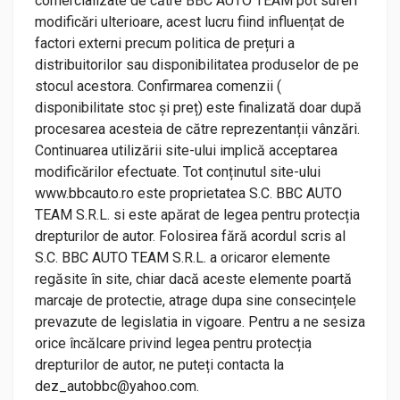
comercializate de către BBC AUTO TEAM pot suferi
modificări ulterioare, acest lucru fiind influențat de
factori externi precum politica de prețuri a
distribuitorilor sau disponibilitatea produselor de pe
stocul acestora. Confirmarea comenzii (
disponibilitate stoc și preț) este finalizată doar după
procesarea acesteia de către reprezentanții vânzări.
Continuarea utilizării site-ului implică acceptarea
modificărilor efectuate. Tot conținutul site-ului
www.bbcauto.ro este proprietatea S.C. BBC AUTO
TEAM S.R.L. si este apărat de legea pentru protecția
drepturilor de autor. Folosirea fără acordul scris al
S.C. BBC AUTO TEAM S.R.L. a oricaror elemente
regăsite în site, chiar dacă aceste elemente poartă
marcaje de protectie, atrage dupa sine consecințele
prevazute de legislatia in vigoare. Pentru a ne sesiza
orice încălcare privind legea pentru protecția
drepturilor de autor, ne puteți contacta la
dez_autobbc@yahoo.com.