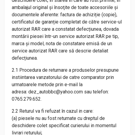
deschidere colet, în starea în care au fost primite, în
ambalajul original şi însoţite de toate accesoriile şi
documentele aferente: factura de achiziție (copie),
certificatul de garanție completat de către service-ul
autorizat RAR care a constatat defecțiunea, dovada
montării piesei într-un service autorizat RAR pe tip,
marca și model, nota de constatare emisă de un
service autorizat RAR care să descrie detaliat
defecțiunea.
2.1 Procedura de returnare a produselor presupune
instiintarea vanzatorului de catre comparator prin
urmatoarele metode prin e-mail la
adresa: dez_autobbc@yahoo.com sau telefon:
0765.279.652.
2.2 Returul va fi refuzat în cazul in care:
(a) piesele nu au fost returnate cu dreptul de
deschidere colet specificat curierului in momentul
livrari returului;