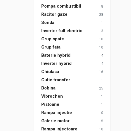
Pompa combustibil
8
Racitor gaze
28
Sonda
1
Inverter full electric
3
Grup spate
10
Grup fata
10
Baterie hybrid
4
Inverter hybrid
4
Chiulasa
16
Cutie transfer
1
Bobina
25
Vibrochen
1
Pistoane
1
Rampa injectie
0
Galerie motor
5
Rampa injectoare
10