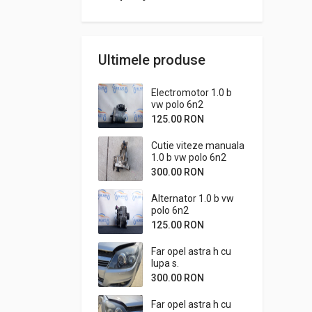
Ultimele produse
Electromotor 1.0 b
vw polo 6n2
125.00 RON
Cutie viteze manuala
1.0 b vw polo 6n2
300.00 RON
Alternator 1.0 b vw
polo 6n2
125.00 RON
Far opel astra h cu
lupa s.
300.00 RON
Far opel astra h cu