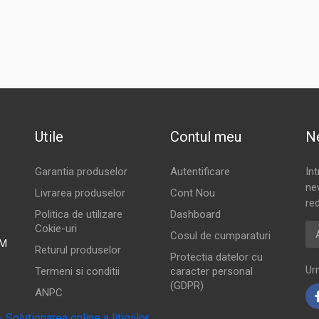
Utile
Contul meu
N
Garantia produselor
Autentificare
In
new
Livrarea produselor
Cont Nou
red
Politica de utilizare
Dashboard
Ad
Cokie-uri
Cosul de cumparaturi
PM
Returul produselor
Protectia datelor cu
Urm
Termeni si conditii
caracter personal
(GDPR)
ANPC