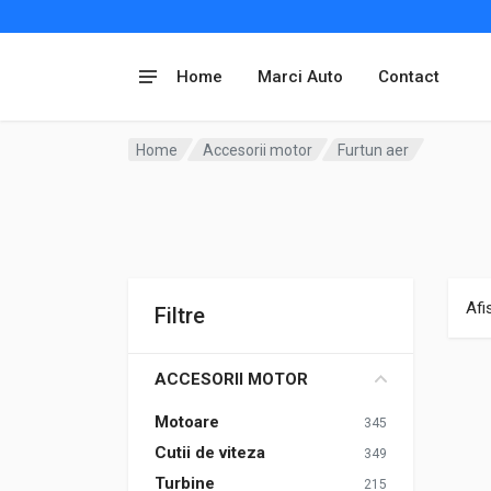
Home
Marci Auto
Contact
Home
Accesorii motor
Furtun aer
Afi
Filtre
ACCESORII MOTOR
Motoare
345
Cutii de viteza
349
Turbine
215