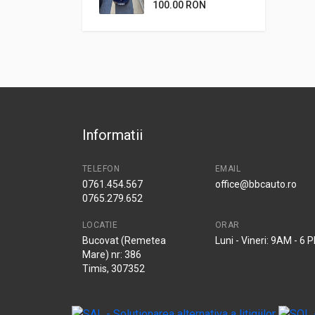
100.00 RON
Informatii
TELEFON
EMAIL
0761.454.567
office@bbcauto.ro
0765.279.652
LOCATIE
ORAR
Bucovat (Remetea
Luni - Vineri: 9AM - 6 
Mare) nr: 386
Timis, 307352