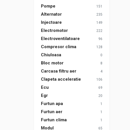
Pompe
151
Alternator
235
Injectoare
149
Electromotor
222
Electroventilatoare
96
Compresor clima
128
Chiuloasa
0
Bloc motor
8
Carcasa filtru aer
4
Clapeta acceleratie
106
Ecu
69
Egr
20
Furtun apa
1
Furtun aer
1
Furtun clima
1
Modul
65