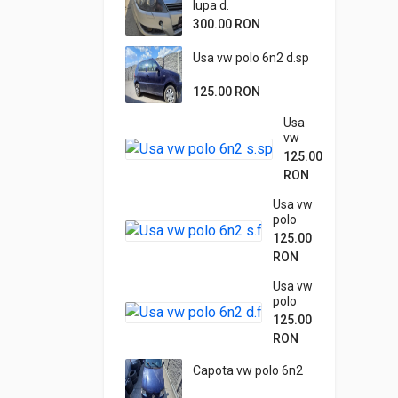
lupa d.
300.00 RON
Usa vw polo 6n2 d.sp
125.00 RON
Usa
vw
polo
125.00
6n2
RON
s.sp
Usa vw
polo
6n2 s.f
125.00
RON
Usa vw
polo
6n2 d.f
125.00
RON
Capota vw polo 6n2