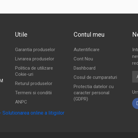
Utile
Contul meu
N
Garantia produselor
Autentificare
In
new
Livrarea produselor
Cont Nou
red
Politica de utilizare
Dashboard
Ad
Cokie-uri
Cosul de cumparaturi
PM
Returul produselor
Protectia datelor cu
Urm
Termeni si conditii
caracter personal
(GDPR)
ANPC