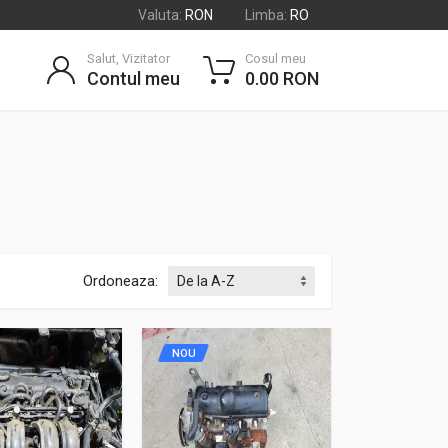
Valuta:
RON
Limba:
RO
Salut, Vizitator
Cosul meu
Contul meu
0.00 RON
Ordoneaza:
NOU