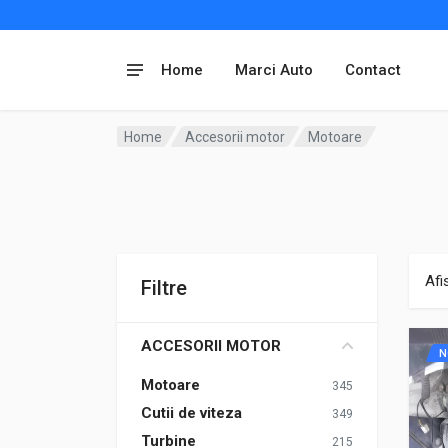
Home
Marci Auto
Contact
Home
Accesorii motor
Motoare
Afi
Filtre
ACCESORII MOTOR
N
Motoare
345
Cutii de viteza
349
Turbine
215