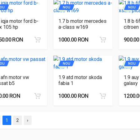
OU
NOU
NOU
 iqja motor ford b-
1.7 b motor mercedes
1.8 b 6
x 105 hp
a-class w169
citroen
50.00 RON
1000.00 RON
900.0
OU
NOU
NOU
 afn motor vw
1.9 atd motor skoda
1.9 auy
ssat b5
fabia 1
galaxy
0.00 RON
1000.00 RON
1200.
1
2
›