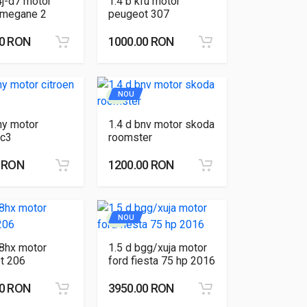
4j-d7 motor
1.4 b kfu motor
t megane 2
peugeot 307
00 RON
1000.00 RON
NOU
hy motor
1.4 d bnv motor skoda
 c3
roomster
0 RON
1200.00 RON
NOU
 8hx motor
1.5 d bgg/xuja motor
t 206
ford fiesta 75 hp 2016
00 RON
3950.00 RON