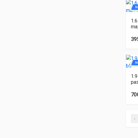
N
1.6
ma
39
N
1.9
pa
70
‹