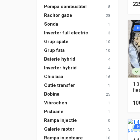
22
Pompa combustibil
8
Racitor gaze
28
Sonda
1
N
Inverter full electric
3
Grup spate
10
Grup fata
10
Baterie hybrid
4
Inverter hybrid
4
Chiulasa
16
1.3
Cutie transfer
1
fie
Bobina
25
10
Vibrochen
1
Pistoane
1
Rampa injectie
0
N
Galerie motor
5
Rampa injectoare
10