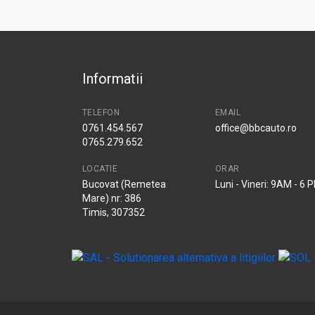
Informatii
TELEFON
EMAIL
0761.454.567
office@bbcauto.ro
0765.279.652
LOCATIE
ORAR
Bucovat (Remetea
Luni - Vineri: 9AM - 6 
Mare) nr: 386
Timis, 307352