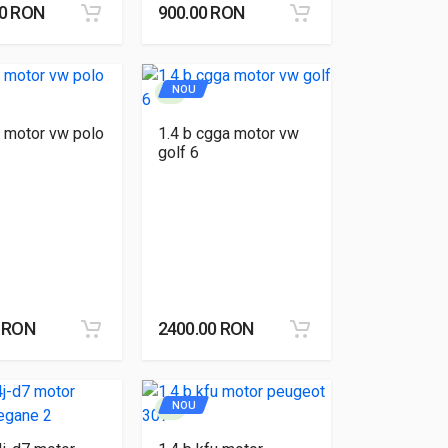
00 RON
900.00 RON
NOU
 motor vw polo
1.4 b cgga motor vw
golf 6
0 RON
2400.00 RON
NOU