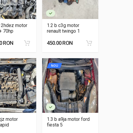
c12hdez motor
1.2 b c3g motor
a+ 70hp
renault twingo 1
00 RON
450.00 RON
NOU
 cjz motor
1.3 b a9ja motor ford
rapid
fiesta 5