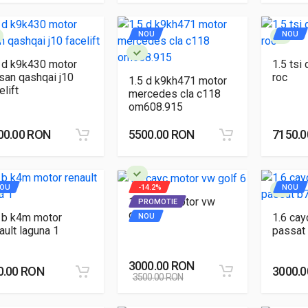
NOU
NOU
 d k9k430 motor
1.5 tsi
san qashqai j10
roc
1.5 d k9kh471 motor
elift
mercedes cla c118
om608.915
00.00 RON
5500.00 RON
7150.
OU
-14.2%
NOU
1.6 cayc motor vw
PROMOTIE
golf 6
 b k4m motor
1.6 cay
NOU
ault laguna 1
passat
3000.00 RON
0.00 RON
3000.
3500.00 RON