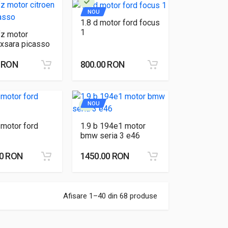
NOU
1.8 d motor ford focus
1
fz motor
 xsara picasso
0 RON
800.00 RON
NOU
 motor ford
1.9 b 194e1 motor
bmw seria 3 e46
00 RON
1450.00 RON
Afisare 1–40 din 68 produse