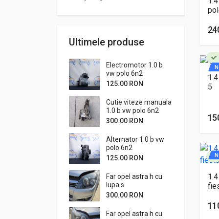
1.4
pol
24
Ultimele produse
Electromotor 1.0 b
N
vw polo 6n2
1.4
125.00 RON
5
Cutie viteze manuala
1.0 b vw polo 6n2
15
300.00 RON
Alternator 1.0 b vw
polo 6n2
N
125.00 RON
1.4
Far opel astra h cu
lupa s.
fie
300.00 RON
11
Far opel astra h cu