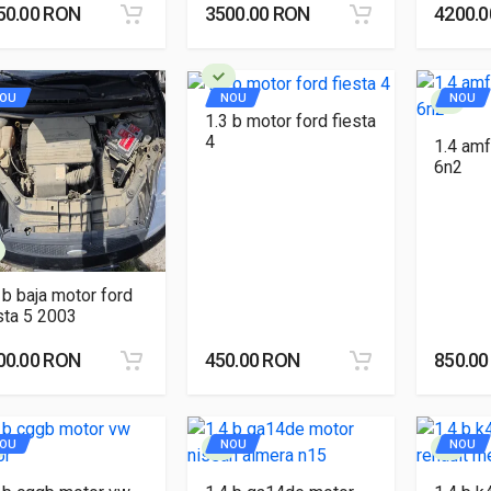
50.00 RON
3500.00 RON
4200.
OU
NOU
NOU
1.3 b motor ford fiesta
4
1.4 amf
6n2
 b baja motor ford
sta 5 2003
00.00 RON
450.00 RON
850.0
OU
NOU
NOU