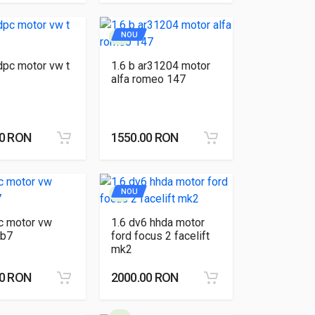
NOU
 dpc motor vw t
1.6 b ar31204 motor
alfa romeo 147
00 RON
1550.00 RON
NOU
c motor vw
1.6 dv6 hhda motor
 b7
ford focus 2 facelift
mk2
00 RON
2000.00 RON