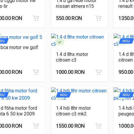
 b cggb motor vw
1.4 b ga14de motor
1.4 b k
o 6r
nissan almera n15
renaul
00.00 RON
550.00 RON
1350.
OU
NOU
 bca motor vw golf
1.4 d 8hx motor
1.4 d 8
citroen c3
citroen
00.00 RON
1000.00 RON
950.0
OU
NOU
NOU
 d f6ha motor ford
1.4 hdi 8hr motor
1.4 hdi
sta 6 50 kw 2009
citroen c3 mk2
peugeo
00.00 RON
1550.00 RON
1000.