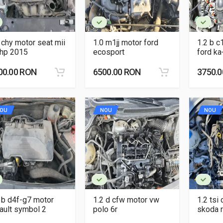
 chy motor seat mii
1.0 m1jj motor ford
1.2 b 
 hp 2015
ecosport
ford k
00.00 RON
6500.00 RON
3750.
OU
NOU
NOU
 b d4f-g7 motor
1.2 d cfw motor vw
1.2 tsi
ault symbol 2
polo 6r
skoda 