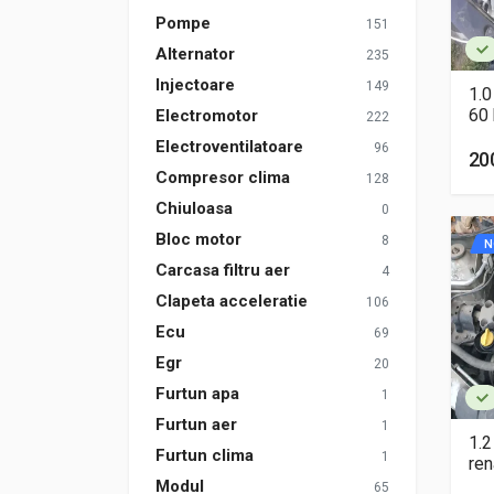
Pompe
151
Alternator
235
Injectoare
149
1.0
60
Electromotor
222
Electroventilatoare
96
20
Compresor clima
128
Chiuloasa
0
Bloc motor
8
N
Carcasa filtru aer
4
Clapeta acceleratie
106
Ecu
69
Egr
20
Furtun apa
1
Furtun aer
1
1.2
Furtun clima
1
ren
Modul
65