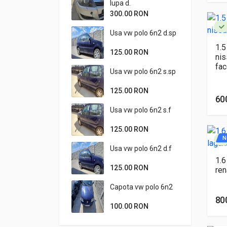
lupa d.
300.00 RON
Usa vw polo 6n2 d.sp
1.5
125.00 RON
nis
fac
Usa vw polo 6n2 s.sp
125.00 RON
60
Usa vw polo 6n2 s.f
125.00 RON
N
Usa vw polo 6n2 d.f
1.6
125.00 RON
ren
Capota vw polo 6n2
80
100.00 RON