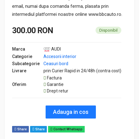
email, numai dupa comanda ferma, plasata prin
intermediul platformei noastre online www.bbcauto.ro.
300.00 RON
Disponibil
Marca
AUDI
Categorie
Accesorii interior
Subcategorie
Ceasuri bord
Livrare
prin Curier Rapid in 24/48h (contra cost)
Factura
Oferim
Garantie
Drept retur
Adauga in cos
Share
Share
Contact Whatsapp