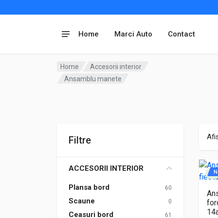
Home
Marci Auto
Contact
Home
Accesorii interior
Ansamblu manete
Afi
Filtre
ACCESORII INTERIOR
N
Plansa bord
60
An
Scaune
0
for
14
Ceasuri bord
61