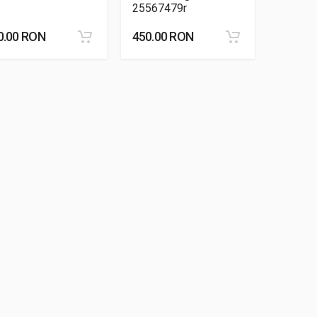
25567479r
0.00 RON
450.00 RON