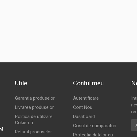
Utile
Contul meu
N
Garantia produselor
Autentificare
In
new
Livrarea produselor
Cont Nou
red
Politica de utilizare
Dashboard
Ad
Cokie-uri
Cosul de cumparaturi
PM
Returul produselor
Protectia datelor cu