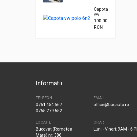
Capota
vw
polo
100.00
6n2
RON
Informatii
TELEFON
EMAIL
0761.454.567
office@bbcauto.ro
0765.279.652
LOCATIE
ORAR
Bucovat (Remetea
Luni - Vineri: 9AM - 6 
Mare) nr: 386