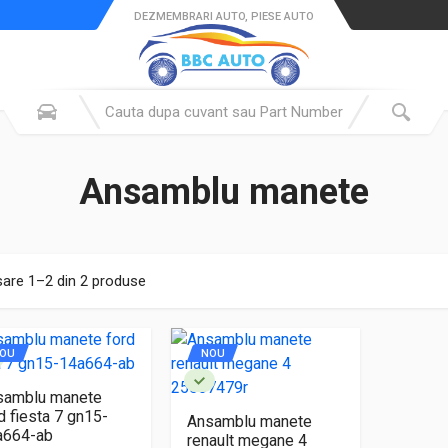
DEZMEMBRARI AUTO, PIESE AUTO
Ansamblu manete
sare 1–2 din 2 produse
OU
NOU
samblu manete
d fiesta 7 gn15-
Ansamblu manete
a664-ab
renault megane 4