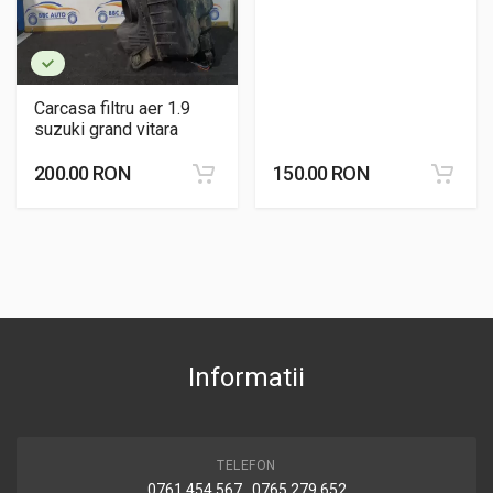
Carcasa filtru aer 1.9
suzuki grand vitara
200.00 RON
150.00 RON
Informatii
TELEFON
0761.454.567 0765.279.652