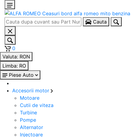
Cauta
0
Valuta:
RON
Limba:
RO
Piese Auto
Accesorii motor
Motoare
Cutii de viteza
Turbine
Pompe
Alternator
Injectoare