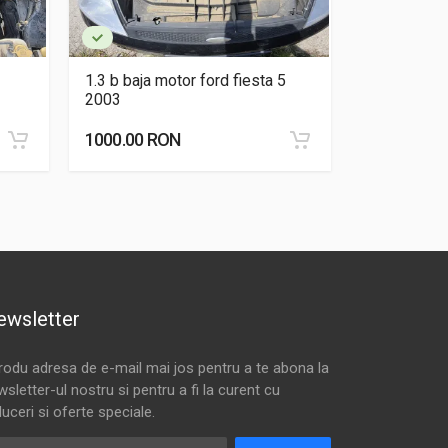
1.3 b baja motor ford fiesta 5
1.2 d cfw m
2003
1000.00 RON
3500.00 R
ewsletter
trodu adresa de e-mail mai jos pentru a te abona la
sletter-ul nostru si pentru a fi la curent cu
uceri si oferte speciale.
resa de email