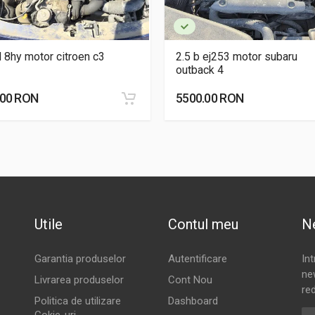
d 8hy motor citroen c3
2.5 b ej253 motor subaru
outback 4
.00 RON
5500.00 RON
Utile
Contul meu
N
Garantia produselor
Autentificare
In
new
Livrarea produselor
Cont Nou
red
Politica de utilizare
Dashboard
Ad