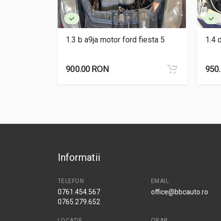
lt laguna 1
1.3 b a9ja motor ford fiesta 5
1.4 
900.00 RON
950
Informatii
TELEFON
EMAIL
0761.454.567
office@bbcauto.ro
0765.279.652
LOCATIE
ORAR