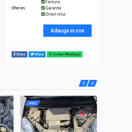
Factura
Oferim
Garantie
Drept retur
Adauga in cos
Share
Share
Contact Whatsapp
NOU
NOU