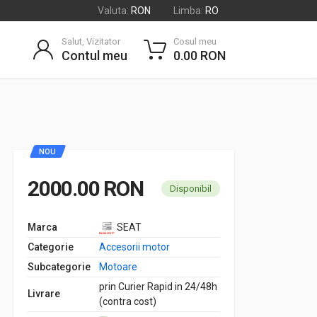
Valuta:
RON
Limba:
RO
Salut, Vizitator
Cosul meu
Contul meu
0.00 RON
NOU
2000.00 RON
Disponibil
Marca
SEAT
Categorie
Accesorii motor
Subcategorie
Motoare
prin Curier Rapid in 24/48h
Livrare
(contra cost)