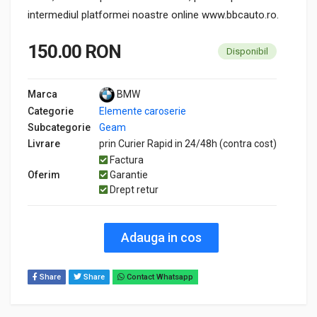
intermediul platformei noastre online www.bbcauto.ro.
150.00 RON
Disponibil
Marca
BMW
Categorie
Elemente caroserie
Subcategorie
Geam
Livrare
prin Curier Rapid in 24/48h (contra cost)
Factura
Oferim
Garantie
Drept retur
Adauga in cos
Share
Share
Contact Whatsapp