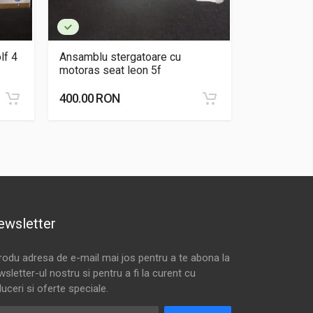
lf 4
Ansamblu stergatoare cu
Ansamblu s
motoras seat leon 5f
fiesta 7
400.00 RON
450.00 RO
ewsletter
trodu adresa de e-mail mai jos pentru a te abona la
sletter-ul nostru si pentru a fi la curent cu
uceri si oferte speciale.