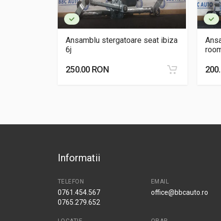
e peugeot
Ansamblu stergatoare seat ibiza
Ansa
6j
room
250.00 RON
200
Informatii
TELEFON
EMAIL
0761.454.567
office@bbcauto.ro
0765.279.652