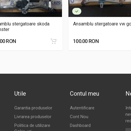
mblu stergatoare skoda
Ansamblu stergatoare vw go
ster
.00 RON
100.00 RON
Utile
Contul meu
N
Garantia produselor
Autentificare
In
new
Livrarea produselor
Cont Nou
red
Politica de utilizare
Dashboard