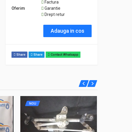
Factura
Oferim
Garantie
Drept retur
Adauga in cos
Share
Share
Contact Whatsapp
NOU
NOU