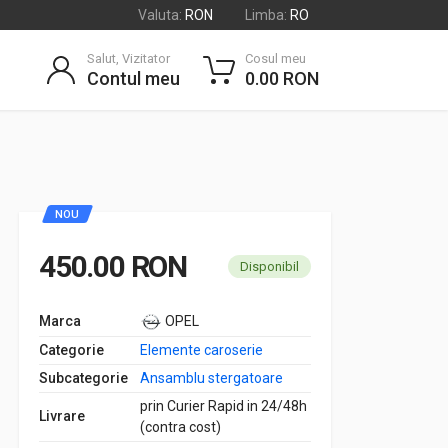
Valuta:
RON
Limba:
RO
Salut, Vizitator
Cosul meu
Contul meu
0.00 RON
NOU
450.00 RON
Disponibil
Marca
OPEL
Categorie
Elemente caroserie
Subcategorie
Ansamblu stergatoare
prin Curier Rapid in 24/48h
Livrare
(contra cost)