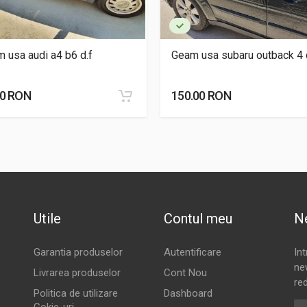
 usa audi a4 b6 d.f
Geam usa subaru outback 4 
00 RON
150.00 RON
Utile
Contul meu
N
Garantia produselor
Autentificare
In
new
Livrarea produselor
Cont Nou
red
Politica de utilizare
Dashboard
Ad