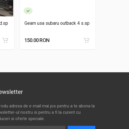
d.sp
Geam usa subaru outback 4 s.sp
Geam usa s
150.00 RON
150.00 RO
ewsletter
trodu adresa de e-mail mai jos pentru a te abona la
sletter-ul nostru si pentru a fi la curent cu
uceri si oferte speciale.
resa de email