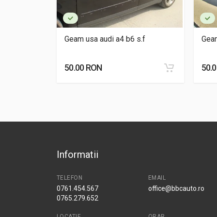
8 d.sp
Geam usa audi a4 b6 s.f
Geam
50.00 RON
50.
Informatii
TELEFON
EMAIL
0761.454.567
office@bbcauto.ro
0765.279.652
LOCATIE
ORAR