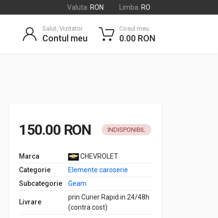
Valuta:
RON
Limba:
RO
Salut, Vizitator
Cosul meu
Contul meu
0.00 RON
150.00 RON
INDISPONIBIL
Marca
CHEVROLET
Categorie
Elemente caroserie
Subcategorie
Geam
prin Curier Rapid in 24/48h
Livrare
(contra cost)