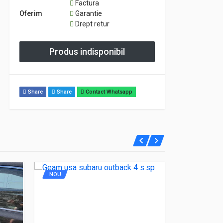
Factura
Oferim
Garantie
Drept retur
Produs indisponibil
Share
Share
Contact Whatsapp
NOU
NOU